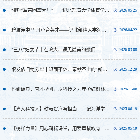
“把冠军带回湾大！”——记北部湾大学体育学院青年教师黄胜贤
2026-05-25
碧波连中马 丹心育英才——记北部湾大学海洋学院教师邓嘉信
2026-04-22
“三八”妇女节｜在湾大，遇见最美的她们
2026-03-08
银发依旧绽芳华丨退而不休、奉献不止的“新舞台”
2025-12-29
科研破浪，育才扬帆，以科技之力守护红树林——记北部湾大学资源与环境学院教师田义超
2025-11-06
【湾大科技人】耕耘碧海写担当——记海洋学院龚斌教授的科研人生
2025-06-19
【榜样力量】用心耕耘课堂，用爱奉献教育——记海运学院党员教师井燕
2025-05-19