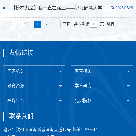
【榜样力量】我一直在路上——记北部湾大学党员教师韦相贵
2025-05-09
上页
1
2
3
下页
共27条
第
/3页
跳转
友情链接
国家机关
区直机关
教育资源
学术研究
校媒平台
兄弟院校
联系我们
地址：钦州市滨海新城滨海大道12号 邮编：535011