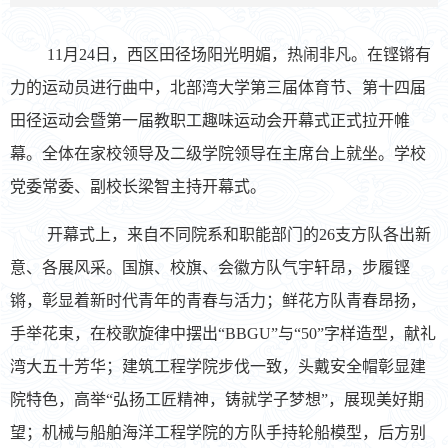
11月24日，西区田径场阳光明媚，热闹非凡。在铿锵有
力的运动员进行曲中，北部湾大学第三届体育节、第十四届
田径运动会暨第一届教职工趣味运动会开幕式正式拉开帷
幕。全体在家校领导及二级学院领导在主席台上就坐。学校
党委常委、副校长梁智主持开幕式。
开幕式上，来自不同院系和职能部门的26支方队各出新
意、各展风采。国旗、校旗、会徽方队气宇轩昂，步履铿
锵，彰显着新时代青年的青春与活力；鲜花方队青春昂扬，
手举花束，在校歌旋律中摆出“BBGU”与“50”字样造型，献礼
湾大五十芳华；建筑工程学院步伐一致，头戴安全帽彰显建
院特色，高举“弘扬工匠精神，铸就学子梦想”，展现美好期
望；机械与船舶海洋工程学院的方队手持轮船模型，后方别