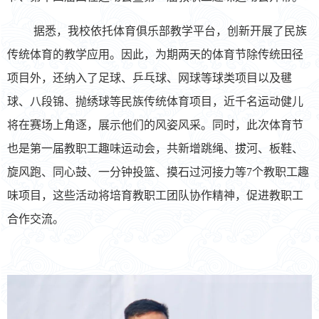
据悉，我校依托体育俱乐部教学平台，创新开展了民族
传统体育的教学应用。因此，为期两天的体育节除传统田径
项目外，还纳入了足球、乒乓球、网球等球类项目以及毽
球、八段锦、抛绣球等民族传统体育项目，近千名运动健儿
将在赛场上角逐，展示他们的风姿风采。同时，此次体育节
也是第一届教职工趣味运动会，共新增跳绳、拔河、板鞋、
旋风跑、同心鼓、一分钟投篮、摸石过河接力等7个教职工趣
味项目，这些活动将培育教职工团队协作精神，促进教职工
合作交流。