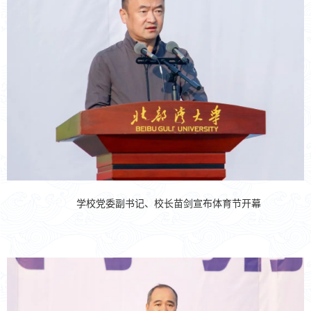
学校党委副书记、校长苗剑宣布体育节开幕